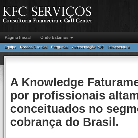
Página Inicial
Onde Estamos
Equipe
Nossos Clientes
Perguntas
Apresentação PDF
Infraestrutura
A Knowledge Faturamen
por profissionais alta
conceituados no segme
cobrança do Brasil.