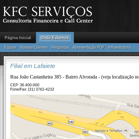
Página Inicial
Onde Estamos
Equipe
Nossos Clientes
Perguntas
Apresentação PDF
Infraestrutura
Filial em Lafaiete
Rua João Castanheira 385 - Bairro Alvorada - (veja localização 
CEP: 36.400-000
Fone/Fax: (31) 3762-4232